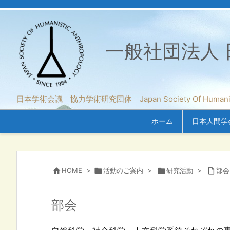
一般社団法人 
日本学術会議 協力学術研究団体 Japan Society Of Humanistic A
ホーム
日本人間学

HOME
>

活動のご案内
>

研究活動
>

部会
部会