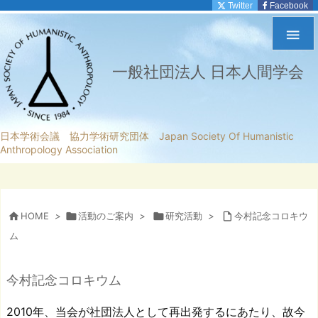
Twitter
Facebook

一般社団法人 日本人間学会
日本学術会議 協力学術研究団体 Japan Society Of Humanistic
Anthropology Association

HOME
>

活動のご案内
>

研究活動
>

今村記念コロキウ
ム
今村記念コロキウム
2010年、当会が社団法人として再出発するにあたり、故今